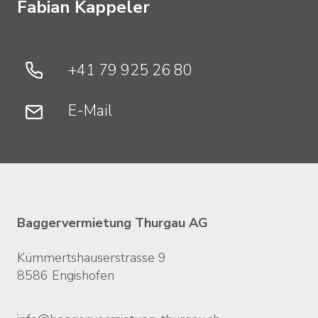
Zurück
Fabian
Kappeler
zum
Seitenanfang
+41 79 925 26 80
E-Mail
Kontakt
Baggervermietung Thurgau AG
Kümmertshauserstrasse 9
8586 Engishofen