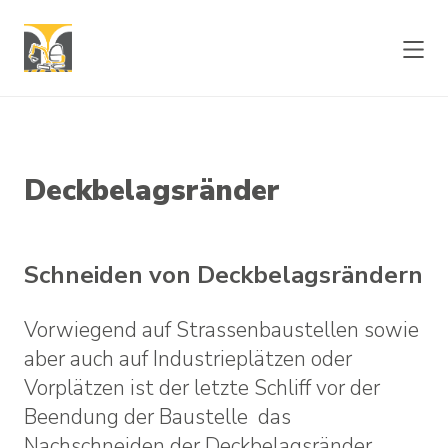
Direkt
Hauptmenü
zum
Hauptinhalt
springen
LEISTUNGEN
Deckbelagsränder
VERMIETUNG
Schneiden von Deckbelagsrändern
PRODUKTE
Vorwiegend auf Strassenbaustellen sowie
aber auch auf Industrieplätzen oder
ÜBER UNS
Vorplätzen ist der letzte Schliff vor der
Beendung der Baustelle das
KONTAKT
Nachschneiden der Deckbelagsränder.