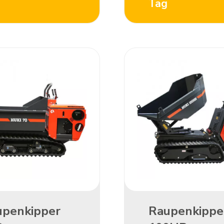
Tag
penkipper 
Raupenkipper