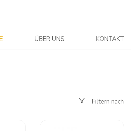
E
ÜBER UNS
KONTAKT
gger
Raupenkipper
Ansprechpartner
Raupenkipper
Deckbelagsränder
Dumper
Dumper
Strassenreinigung
ngsgeräte
Kleingeräte
Kleingeräte
Materialhandel
Produkte
Filtern nach
Zubehör
Zubehör
filtern