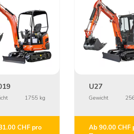
019
U27
cht
1755
kg
Gewicht
25
81.00 CHF pro
Ab 90.00 CHF 