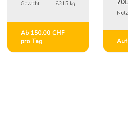
70
Gewicht
8315
kg
Nutz
Ab 150.00 CHF
pro Tag
Auf
Zurück
zum
Seitenanfang