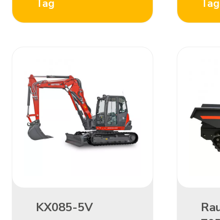
Tag
Tag
KX085-5V
Rau