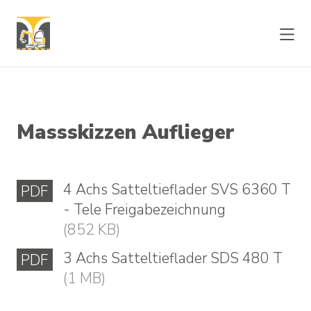
Direkt
Hauptmenü
zum
Hauptinhalt
springen
LEISTUNGEN
Massskizzen Auflieger
VERMIETUNG
4 Achs Satteltieflader SVS 6360 T
PDF
PRODUKTE
- Tele Freigabezeichnung
(
852 KB
)
ÜBER UNS
3 Achs Satteltieflader SDS 480 T
PDF
(
1 MB
)
KONTAKT