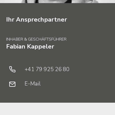
Ihr Ansprechpartner
INHABER & GESCHÄFTSFÜHRER
Zurück
Fabian
Kappeler
zum
Seitenanfang
+41 79 925 26 80
E-Mail